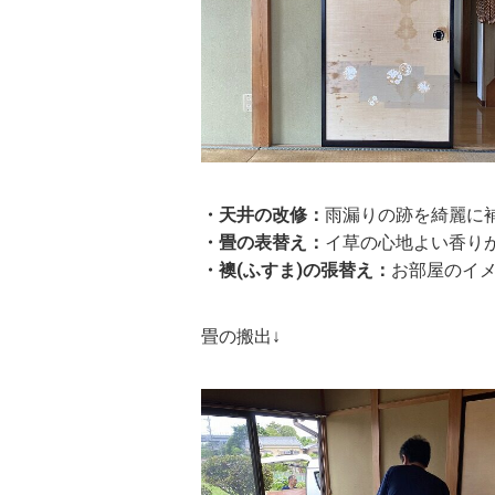
・天井の改修：
雨漏りの跡を綺麗に
・畳の表替え：
イ草の心地よい香り
・襖(ふすま)の張替え：
お部屋のイ
畳の搬出↓ 襖(