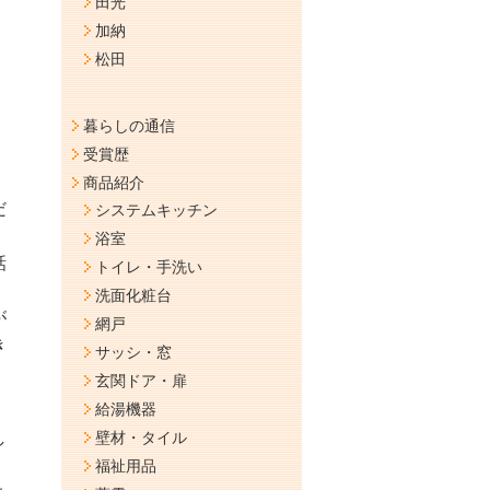
田光
加納
松田
暮らしの通信
受賞歴
商品紹介
だ
システムキッチン
浴室
話
トイレ・手洗い
洗面化粧台
が
網戸
き
サッシ・窓
玄関ドア・扉
給湯機器
し
壁材・タイル
福祉用品