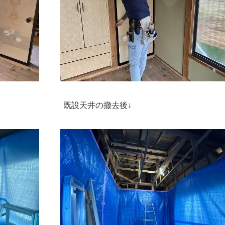
の養生↓ 既設天井の撤去後↓