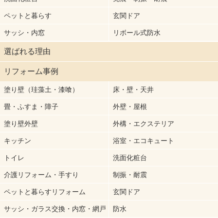
ペットと暮らす
玄関ドア
サッシ・内窓
リボール式防水
選ばれる理由
リフォーム事例
塗り壁（珪藻土・漆喰）
床・壁・天井
畳・ふすま・障子
外壁・屋根
塗り壁外壁
外構・エクステリア
キッチン
浴室・エコキュート
トイレ
洗面化粧台
介護リフォーム・手すり
制振・耐震
ペットと暮らすリフォーム
玄関ドア
サッシ・ガラス交換・内窓・網戸
防水