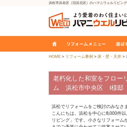
浜松市浜名区（旧浜北区）のハマニウェルリビング
HOME
>
リフォーム事例
>
床・壁・天井
>
老朽化した和室をフロー
ム 浜松市中央区 I様邸
浜松でリフォームをご検討のみなさ
こんにちは。浜松を中心に8,000
リビング」です。小さなリフォーム
までご予算に合わせてご提案させて