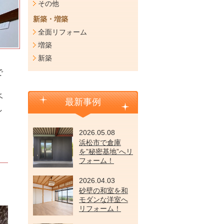
その他
新築・増築
全面リフォーム
増築
新築
で
ベ
最新事例
し
2026.05.08
浜松市で倉庫
を”秘密基地”へリ
フォーム！
2026.04.03
砂壁の和室を和
モダンな洋室へ
リフォーム！