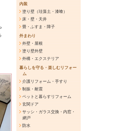
内装
塗り壁（珪藻土・漆喰）
床・壁・天井
畳・ふすま・障子
や
る
外まわり
外壁・屋根
塗り壁外壁
外構・エクステリア
暮らしを守る・楽しむリフォー
ム
介護リフォーム・手すり
制振・耐震
ペットと暮らすリフォーム
玄関ドア
サッシ・ガラス交換・内窓・
網戸
防水