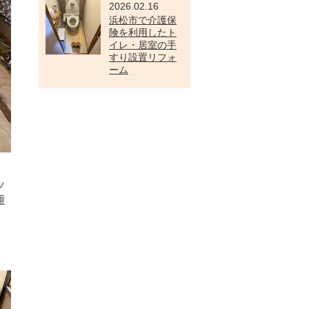
2026.02.16
浜松市で介護保
険を利用したト
イレ・居室の手
すり設置リフォ
ーム
ッ
重