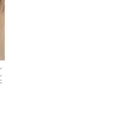
し
し
に