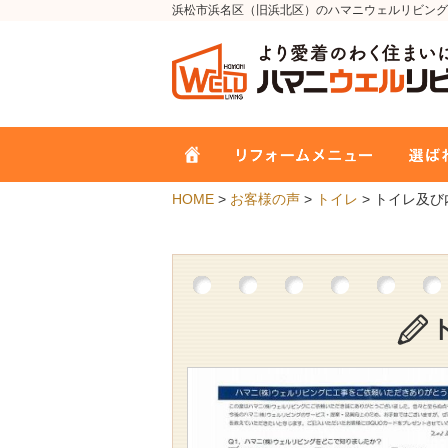
浜松市浜名区（旧浜北区）のハマニウェルリビング
HOME
>
お客様の声
>
トイレ
> トイレ及