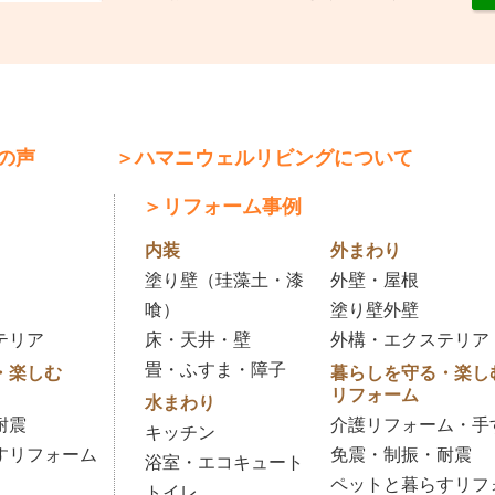
の声
＞ハマニウェルリビングについて
＞リフォーム事例
内装
外まわり
塗り壁（珪藻土・漆
外壁・屋根
喰）
塗り壁外壁
テリア
床・天井・壁
外構・エクステリア
畳・ふすま・障子
・楽しむ
暮らしを守る・楽し
リフォーム
水まわり
耐震
介護リフォーム・手
キッチン
すリフォーム
免震・制振・耐震
浴室・エコキュート
ペットと暮らすリフ
トイレ