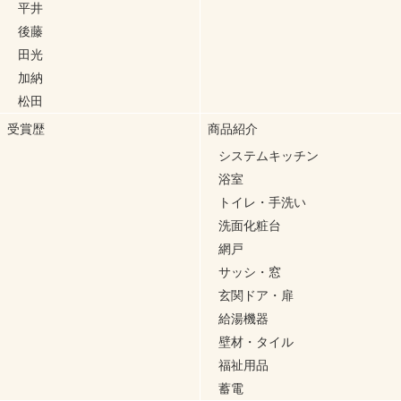
平井
後藤
田光
加納
松田
受賞歴
商品紹介
システムキッチン
浴室
トイレ・手洗い
洗面化粧台
網戸
サッシ・窓
玄関ドア・扉
給湯機器
壁材・タイル
福祉用品
蓄電