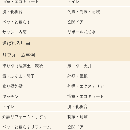
浴室・エコキュート
トイレ
洗面化粧台
免震・制振・耐震
ペットと暮らす
玄関ドア
サッシ・内窓
リボール式防水
選ばれる理由
リフォーム事例
塗り壁（珪藻土・漆喰）
床・壁・天井
畳・ふすま・障子
外壁・屋根
塗り壁外壁
外構・エクステリア
キッチン
浴室・エコキュート
トイレ
洗面化粧台
介護リフォーム・手すり
制振・耐震
ペットと暮らすリフォーム
玄関ドア