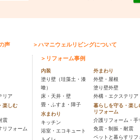
の声
＞ハマニウェルリビングについて
＞リフォーム事例
内装
外まわり
塗り壁（珪藻土・漆
外壁・屋根
喰）
塗り壁外壁
テリア
床・天井・壁
外構・エクステリア
畳・ふすま・障子
・楽しむ
暮らしを守る・楽し
リフォーム
水まわり
耐震
介護リフォーム・手
キッチン
すリフォーム
免震・制振・耐震
浴室・エコキュート
ペットと暮らすリフ
トイレ