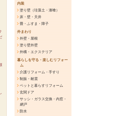
内装
塗り壁（珪藻土・漆喰）
床・壁・天井
畳・ふすま・障子
？
外まわり
だ
外壁・屋根
塗り壁外壁
外構・エクステリア
暮らしを守る・楽しむリフォー
頼
ム
介護リフォーム・手すり
制振・耐震
ペットと暮らすリフォーム
玄関ドア
し
サッシ・ガラス交換・内窓・
網戸
防水