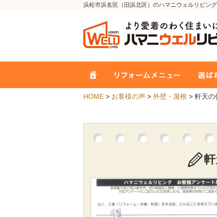
浜松市浜名区（旧浜北区）のハマニウェルリビング
HOME
>
お客様の声
>
外壁・屋根
> 軒天
軒