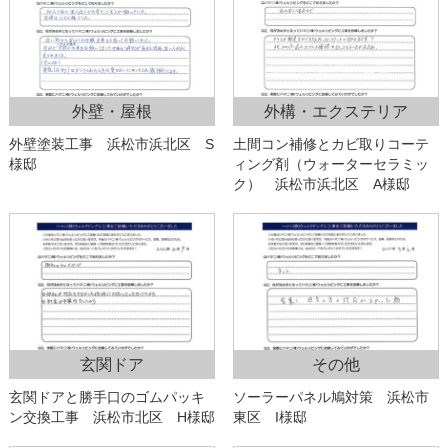
外壁・屋根
外構・エクステリア
外壁塗装工事 浜松市浜北区 S
土間コン補修とカビ取りコーテ
様邸
ィング剤（ウォーターセラミッ
ク） 浜松市浜北区 A様邸
玄関ドア
その他
玄関ドアと勝手口のゴムパッキ
ソーラーパネル鳩対策 浜松市
ン交換工事 浜松市北区 H様邸
東区 I様邸