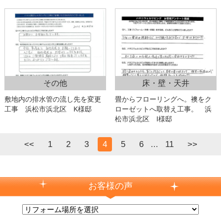
その他
床・壁・天井
敷地内の排水管の流し先を変更
畳からフローリングへ。襖をク
工事 浜松市浜北区 K様邸
ローゼットへ取替え工事。 浜
松市浜北区 I様邸
<<
1
2
3
4
5
6
11
>>
…
お客様の声