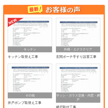
キッチン
外構・エクステリア
キッチン取替え工事
玄関ポーチ手すり設置工事
その他
サッシ・ガラス交換・内窓・網
戸
井戸ポンプ取替え工事
網戸取付工事