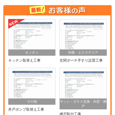
キッチン
外構・エクステリア
キッチン取替え工事
玄関ポーチ手すり設置工事
その他
サッシ・ガラス交換・内窓・網
戸
井戸ポンプ取替え工事
網戸取付工事