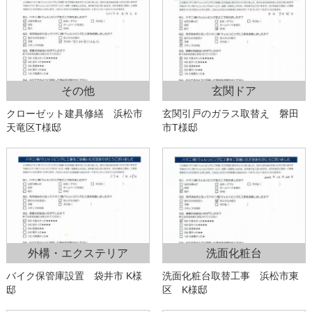
その他
玄関ドア
クローゼット建具修繕 浜松市
玄関引戸のガラス取替え 磐田
天竜区T様邸
市T様邸
外構・エクステリア
洗面化粧台
バイク保管庫設置 袋井市 K様
洗面化粧台取替工事 浜松市東
邸
区 K様邸