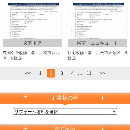
玄関ドア
浴室・エコキュート
玄関引戸改修工事 浜松市浜北
住宅改修工事 浜松市天竜区 S
区 N様邸
様邸
<<
1
2
3
4
11
>>
…
お客様の声
最新の声